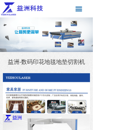
끀
益洲-数码印花地毯地垫切割机