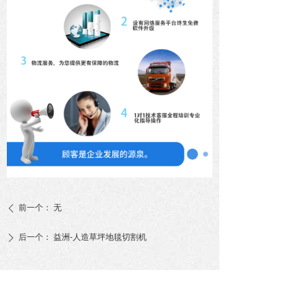
前一个：
无
ꄴ
后一个：
益洲-人造草坪地毯切割机
ꄲ