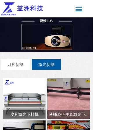
끀
刀片切割
激光切割
皮具激光下料机
马桶垫坐便套激光下料机