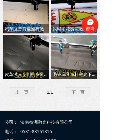
汽车座套真皮座椅激光切割机
数码印花绣花激光下料机大CCD摄像定位
皮革激光切割机皮鞋激光下料
毛绒玩具布料激光下料机
上一页
1
/
1
下一页
公司：
济南益洲激光科技有限公司
电话：
0531-83161816